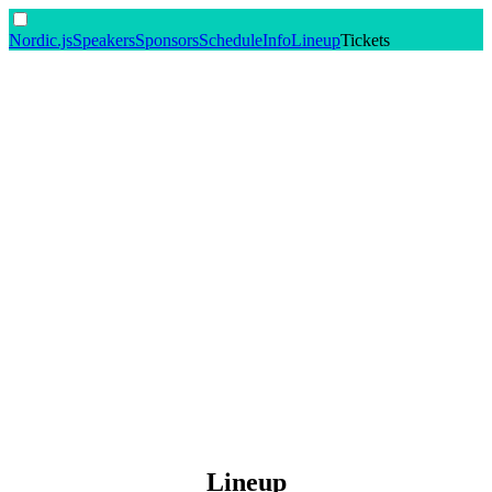
Nordic.js
Speakers
Sponsors
Schedule
Info
Lineup
Tickets
Lineup