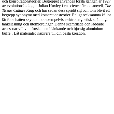
och konspirationsteorier. Begreppet användes första gången år 1927
av evolutionsbiologen Julian Huxley i en science fiction-novell,
The
Tissue-Culture King
och har sedan dess spridit sig och tom blivit ett
begrepp synonymt med kostorationsteorier. Enligt tveksamma källor
lär folie hatten skydda mot exempelvis elektromagnetisk strålning,
tankeläsning och utomjordingar. Denna skamfilade och laddade
accessoar vill vi utforska i en blänkande och bjussig aluminium
buffe`. Låt materialet inspirera till din bästa kreation.